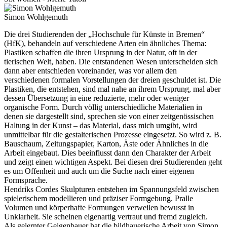
Simon Wohlgemuth
Die drei Studierenden der „Hochschule für Künste in Bremen“
(HfK), behandeln auf verschiedene Arten ein ähnliches Thema:
Plastiken schaffen die ihren Ursprung in der Natur, oft in der
tierischen Welt, haben. Die entstandenen Wesen unterscheiden sich
dann aber entschieden voreinander, was vor allem den
verschiedenen formalen Vorstellungen der dreien geschuldet ist. Die
Plastiken, die entstehen, sind mal nahe an ihrem Ursprung, mal aber
dessen Übersetzung in eine reduzierte, mehr oder weniger
organische Form. Durch völlig unterschiedliche Materialien in
denen sie dargestellt sind, sprechen sie von einer zeitgenössischen
Haltung in der Kunst – das Material, dass mich umgibt, wird
unmittelbar für die gestalterischen Prozesse eingesetzt. So wird z. B.
Bauschaum, Zeitungspapier, Karton, Äste oder Ähnliches in die
Arbeit eingebaut. Dies beeinflusst dann den Charakter der Arbeit
und zeigt einen wichtigen Aspekt. Bei diesen drei Studierenden geht
es um Offenheit und auch um die Suche nach einer eigenen
Formsprache.
Hendriks Cordes Skulpturen entstehen im Spannungsfeld zwischen
spielerischem modellieren und präziser Formgebung. Pralle
Volumen und körperhafte Formungen verweilen bewusst in
Unklarheit. Sie scheinen eigenartig vertraut und fremd zugleich.
Als gelernter Geigenbauer hat die bildhauerische Arbeit von Simon